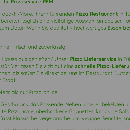
: Ihr
Pizzaservice
PFM
-Food-N-More, Ihrem führenden
Pizza Restaurant
in Tü
 bereiten täglich eine vielfältige Auswahl an Speisen für 
zum Detail. Wenn Sie qualitativ hochwertiges
Essen be
nell, frisch und zuverlässig
 Hause aus genießen? Unser
Pizza Lieferservice
in Tü
stür. Verlassen Sie sich auf eine
schnelle Pizza-Liefer
nen, als säßen Sie direkt bei uns im Restaurant. Nutzen
 Stadt.
 Mehr als nur
Pizza online
n Geschmack das Passende. Neben unserer beliebten u
llte Pizzabrote, überbackene Baguettes, knackige Salate
asst klassische, vegetarische und vegane Gerichte, so