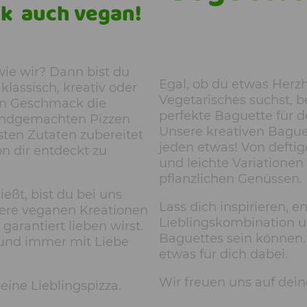
k auch vegan!
wie wir? Dann bist du
Egal, ob du etwas Herzh
klassisch, kreativ oder
Vegetarisches suchst, b
den Geschmack die
perfekte Baguette für 
handgemachten Pizzen
Unsere kreativen Bague
sten Zutaten zubereitet
jeden etwas! Von deftig
n dir entdeckt zu
und leichte Variationen 
pflanzlichen Genüssen.
ßt, bist du bei uns
Lass dich inspirieren, 
ere veganen Kreationen
Lieblingskombination un
 garantiert lieben wirst.
Baguettes sein können. 
 und immer mit Liebe
etwas für dich dabei.
Wir freuen uns auf dein
ine Lieblingspizza.